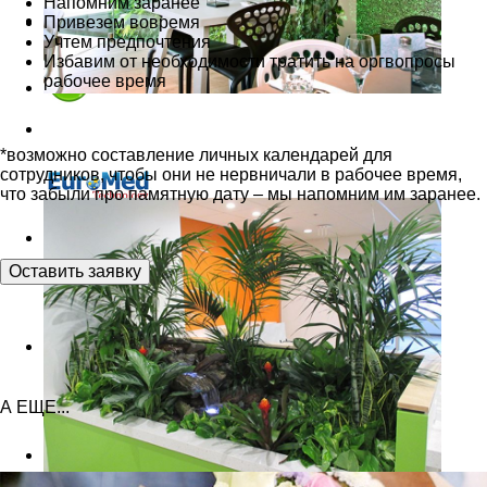
Напомним заранее
Привезем вовремя
Учтем предпочтения
Избавим от необходимости тратить на оргвопросы
рабочее время
*возможно составление личных календарей для
сотрудников, чтобы они не нервничали в рабочее время,
что забыли про памятную дату – мы напомним им заранее.
Оставить заявку
А ЕЩЕ...