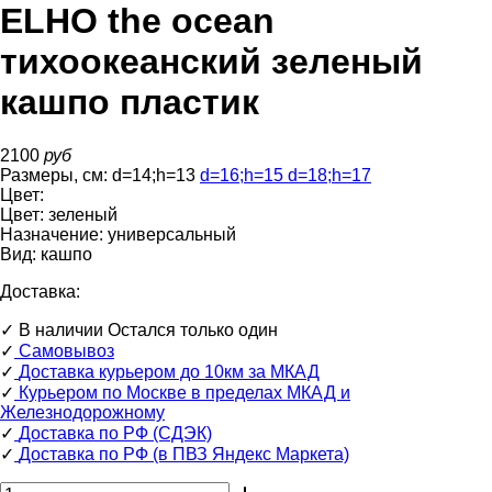
ELHO the ocean
тихоокеанский зеленый
кашпо пластик
2100
руб
Размеры, см:
d=14
;
h=13
d=16
;
h=15
d=18
;
h=17
Цвет:
Цвет:
зеленый
Назначение:
универсальный
Вид:
кашпо
Доставка:
✓
В наличии
Остался только один
✓
Самовывоз
✓
Доставка курьером до 10км за МКАД
✓
Курьером по Москве в пределах МКАД и
Железнодорожному
✓
Доставка по РФ (СДЭК)
✓
Доставка по РФ (в ПВЗ Яндекс Маркета)