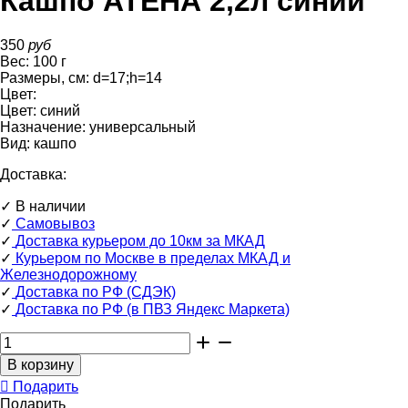
Кашпо АТЕНА 2,2л синий
350
руб
Вес:
100
г
Размеры, см:
d=17
;
h=14
Цвет:
Цвет:
синий
Назначение:
универсальный
Вид:
кашпо
Доставка:
✓
В наличии
✓
Самовывоз
✓
Доставка курьером до 10км за МКАД
✓
Курьером по Москве в пределах МКАД и
Железнодорожному
✓
Доставка по РФ (СДЭК)
✓
Доставка по РФ (в ПВЗ Яндекс Маркета)
Подарить
Подарить