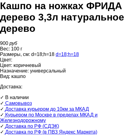
Кашпо на ножках ФРИДА
дерево 3,3л натуральное
дерево
900
руб
Вес:
100
г
Размеры, см:
d=18
;
h=18
d=18
;
h=18
Цвет:
Цвет:
коричневый
Назначение:
универсальный
Вид:
кашпо
Доставка:
✓
В наличии
✓
Самовывоз
✓
Доставка курьером до 10км за МКАД
✓
Курьером по Москве в пределах МКАД и
Железнодорожному
✓
Доставка по РФ (СДЭК)
✓
Доставка по РФ (в ПВЗ Яндекс Маркета)