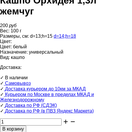
Кашпо Орхидея 1,3л
жемчуг
200
руб
Вес:
100
г
Размеры, см:
d=13
;
h=15
d=14
;
h=18
Цвет:
Цвет:
белый
Назначение:
универсальный
Вид:
кашпо
Доставка:
✓
В наличии
✓
Самовывоз
✓
Доставка курьером до 10км за МКАД
✓
Курьером по Москве в пределах МКАД и
Железнодорожному
✓
Доставка по РФ (СДЭК)
✓
Доставка по РФ (в ПВЗ Яндекс Маркета)