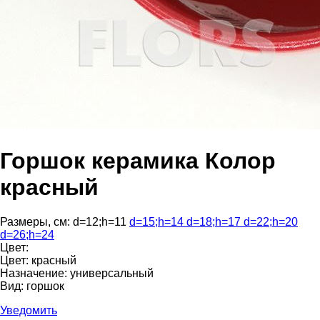
Горшок керамика Колор
красный
Размеры, см:
d=12
;
h=11
d=15
;
h=14
d=18
;
h=17
d=22
;
h=20
d=26
;
h=24
Цвет:
Цвет:
красный
Назначение:
универсальный
Вид:
горшок
Уведомить