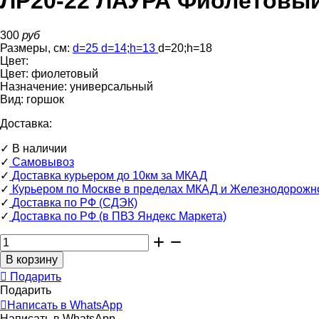
ЛР20-22 ЛАУРА Фиолетовый
300
руб
Размеры, см:
d=25
d=14
;
h=13
d=20
;
h=18
Цвет:
Цвет:
фиолетовый
Назначение:
универсальный
Вид:
горшок
Доставка:
✓
В наличии
✓
Самовывоз
✓
Доставка курьером до 10км за МКАД
✓
Курьером по Москве в пределах МКАД и Железнодорожн
✓
Доставка по РФ (СДЭК)
✓
Доставка по РФ (в ПВЗ Яндекс Маркета)
Подарить
Подарить
Написать в WhatsApp
Написать в WhatsApp