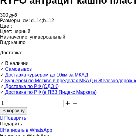
RYFO антрацит кашпо плас
300
руб
Размеры, см:
d=14
;
h=12
Цвет:
Цвет:
черный
Назначение:
универсальный
Вид:
кашпо
Доставка:
✓
В наличии
✓
Самовывоз
✓
Доставка курьером до 10км за МКАД
✓
Курьером по Москве в пределах МКАД и Железнодорожн
✓
Доставка по РФ (СДЭК)
✓
Доставка по РФ (в ПВЗ Яндекс Маркета)
Подарить
Подарить
Написать в WhatsApp
Написать в WhatsApp