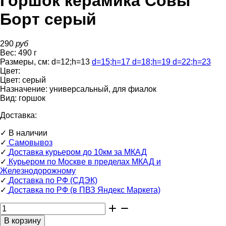
Горшок керамика Совы
Борт серый
290
руб
Вес:
490
г
Размеры, см:
d=12
;
h=13
d=15
;
h=17
d=18
;
h=19
d=22
;
h=23
Цвет:
Цвет:
серый
Назначение:
универсальный, для фиалок
Вид:
горшок
Доставка:
✓
В наличии
✓
Самовывоз
✓
Доставка курьером до 10км за МКАД
✓
Курьером по Москве в пределах МКАД и
Железнодорожному
✓
Доставка по РФ (СДЭК)
✓
Доставка по РФ (в ПВЗ Яндекс Маркета)