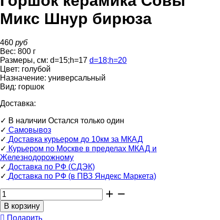
Горшок керамика Совы
Микс Шнур бирюза
460
руб
Вес:
800
г
Размеры, см:
d=15
;
h=17
d=18
;
h=20
Цвет:
голубой
Назначение:
универсальный
Вид:
горшок
Доставка:
✓
В наличии
Остался только один
✓
Самовывоз
✓
Доставка курьером до 10км за МКАД
✓
Курьером по Москве в пределах МКАД и
Железнодорожному
✓
Доставка по РФ (СДЭК)
✓
Доставка по РФ (в ПВЗ Яндекс Маркета)
Подарить