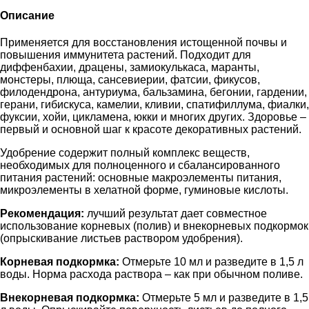
Описание
Применяется для восстановления истощенной почвы и
повышения иммунитета растений. Подходит для
диффенбахии, драцены, замиокулькаса, маранты,
монстеры, плюща, сансевиерии, фатсии, фикусов,
филодендрона, антуриума, бальзамина, бегонии, гардении,
герани, гибискуса, камелии, кливии, спатифиллума, фиалки,
фуксии, хойи, цикламена, юкки и многих других. Здоровье –
первый и основной шаг к красоте декоративных растений.
Удобрение содержит полный комплекс веществ,
необходимых для полноценного и сбалансированного
питания растений: основные макроэлементы питания,
микроэлементы в хелатной форме, гуминовые кислоты.
Рекомендация:
лучший результат дает совместное
использование корневых (полив) и внекорневых подкормок
(опрыскивание листьев раствором удобрения).
Корневая подкормка:
Отмерьте 10 мл и разведите в 1,5 л
воды. Норма расхода раствора – как при обычном поливе.
Внекорневая подкормка:
Отмерьте 5 мл и разведите в 1,5