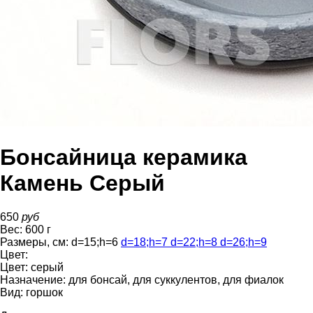
Бонсайница керамика
Камень Серый
650
руб
Вес:
600
г
Размеры, см:
d=15
;
h=6
d=18
;
h=7
d=22
;
h=8
d=26
;
h=9
Цвет:
Цвет:
серый
Назначение:
для бонсай, для суккулентов, для фиалок
Вид:
горшок