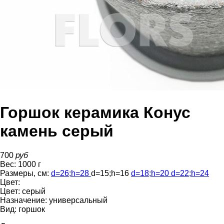
Горшок керамика Конус
камень серый
700
руб
Вес:
1000
г
Размеры, см:
d=26
;
h=28
d=15
;
h=16
d=18
;
h=20
d=22
;
h=24
Цвет:
Цвет:
серый
Назначение:
универсальный
Вид:
горшок