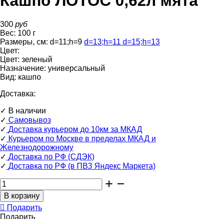
Кашпо ЛОТОС 0,62л мята
300
руб
Вес:
100
г
Размеры, см:
d=11
;
h=9
d=13
;
h=11
d=15
;
h=13
Цвет:
Цвет:
зеленый
Назначение:
универсальный
Вид:
кашпо
Доставка:
✓
В наличии
✓
Самовывоз
✓
Доставка курьером до 10км за МКАД
✓
Курьером по Москве в пределах МКАД и
Железнодорожному
✓
Доставка по РФ (СДЭК)
✓
Доставка по РФ (в ПВЗ Яндекс Маркета)
Подарить
Подарить