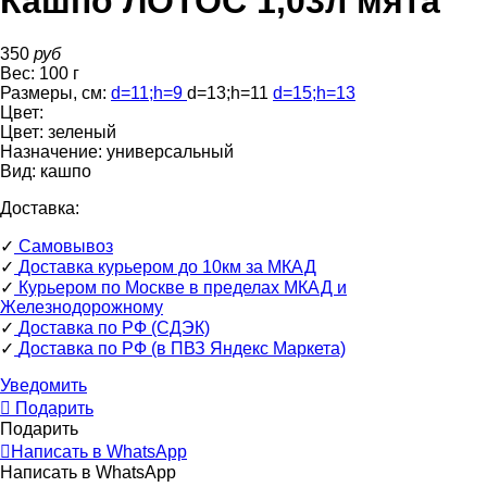
Кашпо ЛОТОС 1,03л мята
350
руб
Вес:
100
г
Размеры, см:
d=11
;
h=9
d=13
;
h=11
d=15
;
h=13
Цвет:
Цвет:
зеленый
Назначение:
универсальный
Вид:
кашпо
Доставка:
✓
Самовывоз
✓
Доставка курьером до 10км за МКАД
✓
Курьером по Москве в пределах МКАД и
Железнодорожному
✓
Доставка по РФ (СДЭК)
✓
Доставка по РФ (в ПВЗ Яндекс Маркета)
Уведомить
Подарить
Подарить
Написать в WhatsApp
Написать в WhatsApp