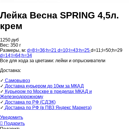
Лейка Весна SPRING 4,5л.
крем
1250
руб
Вес:
350
г
Размеры, м:
d=8
;
l=36
;
h=21
d=10
;
l=43
;
h=25
d=11
;
l=50
;
h=29
d=14
;
l=64
;
h=34
Все для хода за цветами:
лейки и опрыскиватели
Доставка:
✓
Самовывоз
✓
Доставка курьером до 10км за МКАД
✓
Курьером по Москве в пределах МКАД и
Железнодорожному
✓
Доставка по РФ (СДЭК)
✓
Доставка по РФ (в ПВЗ Яндекс Маркета)
Уведомить
Подарить
Подарить