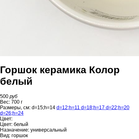
Горшок керамика Колор
белый
500
руб
Вес:
700
г
Размеры, см:
d=15
;
h=14
d=12
;
h=11
d=18
;
h=17
d=22
;
h=20
d=26
;
h=24
Цвет:
Цвет:
белый
Назначение:
универсальный
Вид:
горшок