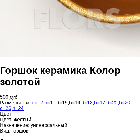
Горшок керамика Колор
золотой
500
руб
Размеры, см:
d=12
;
h=11
d=15
;
h=14
d=18
;
h=17
d=22
;
h=20
d=26
;
h=24
Цвет:
Цвет:
желтый
Назначение:
универсальный
Вид:
горшок